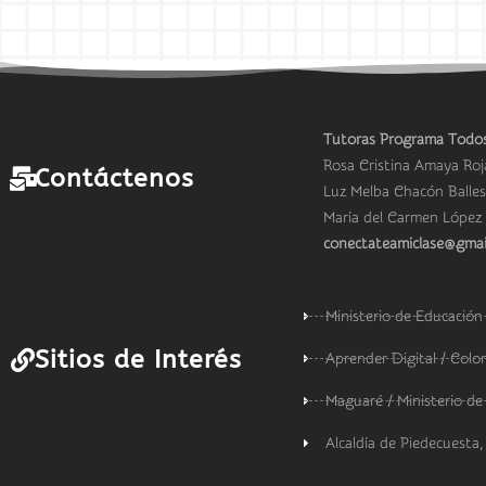
Tutoras Programa Todos
Rosa Cristina Amaya Roj
Contáctenos
Luz Melba Chacón Balles
María del Carmen López 
conectateamiclase@gmai
Ministerio de Educación
Sitios de Interés
Aprender Digital / Col
Maguaré / Ministerio de
Alcaldía de Piedecuesta