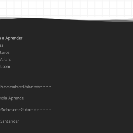
 a Aprender
as
teros
Alfaro
l.com
 Nacional de Colombia
ombia Aprende
 Cultura de Colombia
, Santander