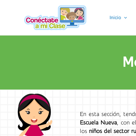
Ir
al
Inicio
contenido
Mo
En esta sección, tend
Escuela Nueva
, con e
los
niños del sector ru