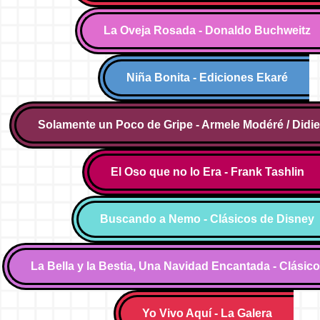
La Oveja Rosada - Donaldo Buchweitz
Niña Bonita - Ediciones Ekaré
Solamente un Poco de Gripe - Armele Modéré / Didi
El Oso que no lo Era - Frank Tashlin
Buscando a Nemo - Clásicos de Disney
La Bella y la Bestia, Una Navidad Encantada - Clásic
Yo Vivo Aquí - La Galera