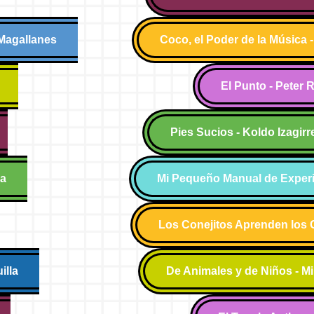
 Magallanes
Coco, el Poder de la Música 
El Punto - Peter 
Pies Sucios - Koldo Izagirr
za
Mi Pequeño Manual de Exper
Los Conejitos Aprenden los C
illa
De Animales y de Niños - Mi