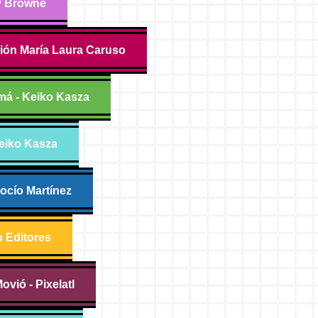
ny Browne
ción María Laura Caruso
á - Keiko Kasza
Keiko Kasza
Rocío Martínez
o Editores
ovió - Pixelatl