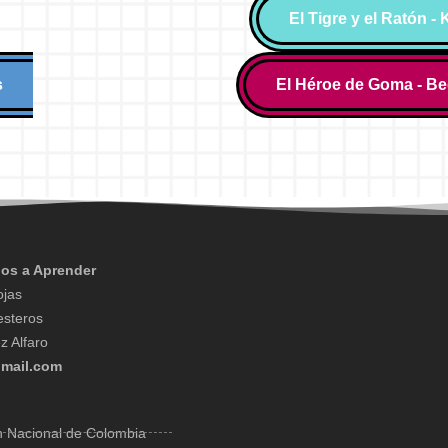
El Tigre y el Ratón -
s
El Héroe de Goma - Be
os a Aprender
ojas
esteros
z Alfaro
mail.com
n Nacional de Colombia