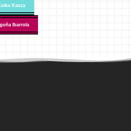
 Keiko Kasza
goña Ibarrola