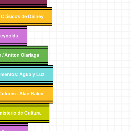
- Clásicos de Disney
Reynolds
e / Antton Olariaga
imentos: Agua y Luz
olores - Alan Baker
nisterio de Cultura