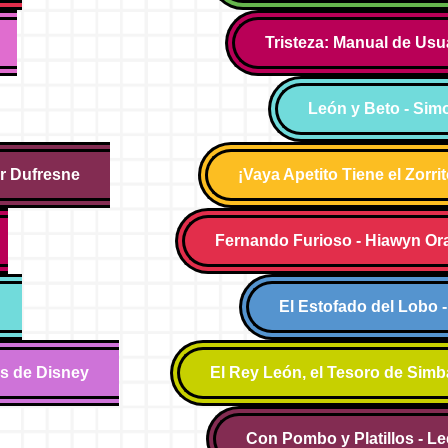
Tristeza: Manual de Usu
León y Beto - Si
er Dufresne
¡Vaya Apetito Tiene el Zorri
Fernando Furioso - Hiawyn Or
El Estofado del Lobo 
os de Disney
El Rey León, el Tesoro de Simb
Con Pombo y Platillos - Le