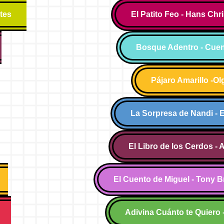
tes
El Patito Feo - Hans Chr
Bosque Adentro - Cue
Pájaro Amarillo -Ol
La Sorpresa de Nandi - 
El Libro de los Cerdos -
El Cuento de Miguel - Tony 
Adivina Cuánto te Quiero