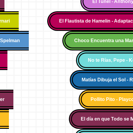
El Tunel - Antho
rnari
El Flautista de Hamelin - Adapta
e Spelman
Choco Encuentra una Mam
No te Rías, Pepe - 
Matías Dibuja el Sol - 
er
Pollito Pito - Playc
El día en que Todo se M