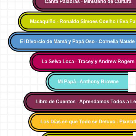
Canta Palabras - Ministerio de Cultura
Macaquiño - Ronaldo Simoes Coelho / Eva Fu
El Divorcio de Mamá y Papá Oso - Cornelia Maud
La Selva Loca - Tracey y Andrew Rogers
Mi Papá - Anthony Browne
Libro de Cuentos - Aprendamos Todos a Le
Los Días en que Todo se Detuvo - Pixelatl