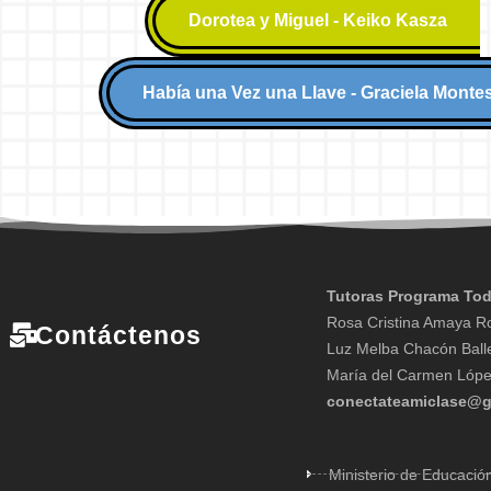
Dorotea y Miguel - Keiko Kasza
Había una Vez una Llave - Graciela Monte
Tutoras Programa Tod
Rosa Cristina Amaya R
Contáctenos
Luz Melba Chacón Ball
María del Carmen Lópe
conectateamiclase@g
Ministerio de Educació