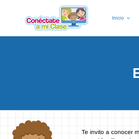
Ir
al
Inicio
contenido
Te invito a conocer m