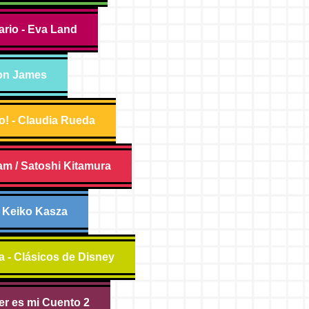
ario - Eva Land
mon James
to! - Claudia Rueda
am / Satoshi Kitamura
- Keiko Kasza
a - Clásicos de Disney
er es mi Cuento 2