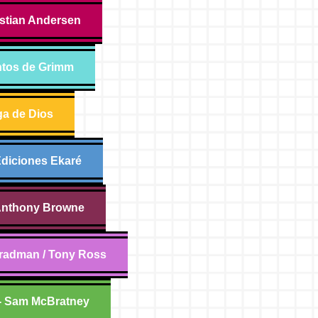
istian Andersen
ntos de Grimm
ga de Dios
Ediciones Ekaré
 Anthony Browne
Bradman / Tony Ross
 - Sam McBratney